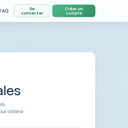
Se
Créer un
FAQ
connecter
compte
ales
ls,
pour obtenir