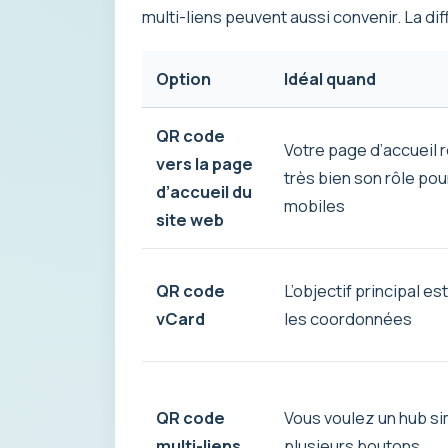
multi-liens peuvent aussi convenir. La diff
Option
Idéal quand
QR code
Votre page d’accueil r
vers la page
très bien son rôle pour
d’accueil du
mobiles
site web
QR code
L’objectif principal es
vCard
les coordonnées
QR code
Vous voulez un hub s
multi-liens
plusieurs boutons