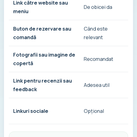
Link către website sau
Ut
De obicei da
meniu
s
Buton de rezervare sau
Când este
T
comandă
relevant
Fotografii sau imagine de
C
Recomandat
copertă
a
Link pentru recenzii sau
A
Adesea util
feedback
s
U
Linkuri sociale
Opțional
c