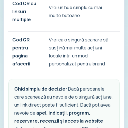
Cod QR cu
Vrei un hub simplu cu mai
linkuri
Fle
multe butoane
multiple
Cod QR
Vrei ca o singură scanare să
Cel
pentru
susțină mai multe acțiuni
inf
pagina
locale într-un mod
înc
afacerii
personalizat pentru brand
opț
Ghid simplu de decizie:
Dacă persoanele
care scanează au nevoie de o singură acțiune,
un link direct poate fi suficient. Dacă pot avea
nevoie de
apel, indicații, program,
rezervare, recenzii și acces la website