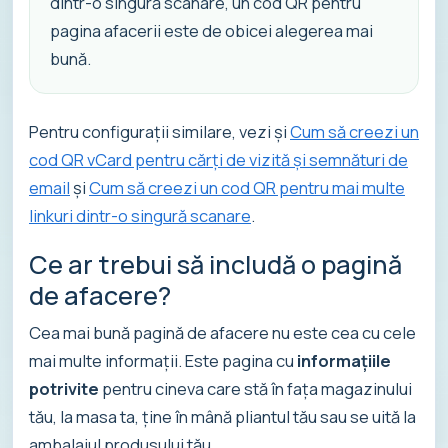
dintr-o singură scanare, un cod QR pentru
pagina afacerii este de obicei alegerea mai
bună.
Pentru configurații similare, vezi și
Cum să creezi un
cod QR vCard pentru cărți de vizită și semnături de
email
și
Cum să creezi un cod QR pentru mai multe
linkuri dintr-o singură scanare
.
Ce ar trebui să includă o pagină
de afacere?
Cea mai bună pagină de afacere nu este cea cu cele
mai multe informații. Este pagina cu
informațiile
potrivite
pentru cineva care stă în fața magazinului
tău, la masa ta, ține în mână pliantul tău sau se uită la
ambalajul produsului tău.