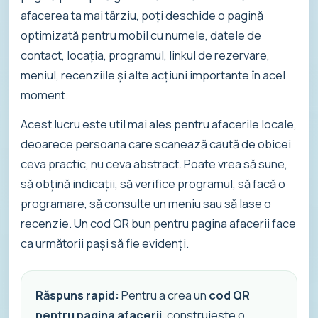
afacerea ta mai târziu, poți deschide o pagină
optimizată pentru mobil cu numele, datele de
contact, locația, programul, linkul de rezervare,
meniul, recenziile și alte acțiuni importante în acel
moment.
Acest lucru este util mai ales pentru afacerile locale,
deoarece persoana care scanează caută de obicei
ceva practic, nu ceva abstract. Poate vrea să sune,
să obțină indicații, să verifice programul, să facă o
programare, să consulte un meniu sau să lase o
recenzie. Un cod QR bun pentru pagina afacerii face
ca următorii pași să fie evidenți.
Răspuns rapid:
Pentru a crea un
cod QR
pentru pagina afacerii
, construiește o