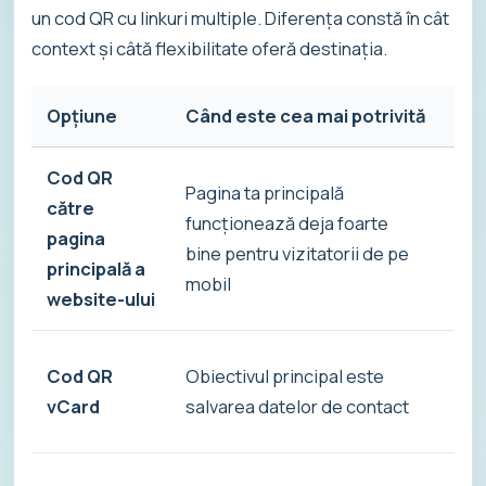
un cod QR cu linkuri multiple. Diferența constă în cât
context și câtă flexibilitate oferă destinația.
Opțiune
Când este cea mai potrivită
Ava
Cod QR
Pagina ta principală
către
funcționează deja foarte
pagina
Sim
bine pentru vizitatorii de pe
principală a
mobil
website-ului
Cod QR
Obiectivul principal este
Exc
vCard
salvarea datelor de contact
con