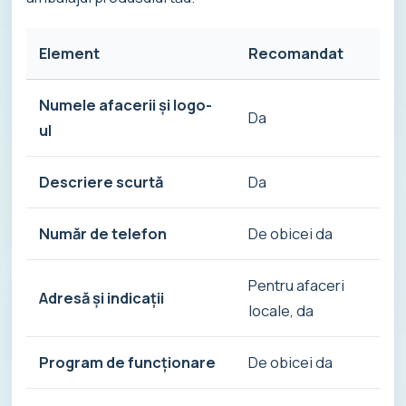
Element
Recomandat
D
Numele afacerii și logo-
Da
Î
ul
Descriere scurtă
Da
E
Număr de telefon
De obicei da
I
Pentru afaceri
Adresă și indicații
L
locale, da
Program de funcționare
De obicei da
E