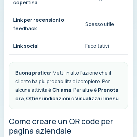
copertina
con
Link per recensioni o
Aiu
Spesso utile
feedback
un 
Link social
Facoltativi
Ut
Buona pratica:
Metti in alto l'azione che il
cliente ha più probabilità di compiere. Per
alcune attività è
Chiama
. Per altre è
Prenota
ora
,
Ottieni indicazioni
o
Visualizza il menu
.
Come creare un QR code per
pagina aziendale