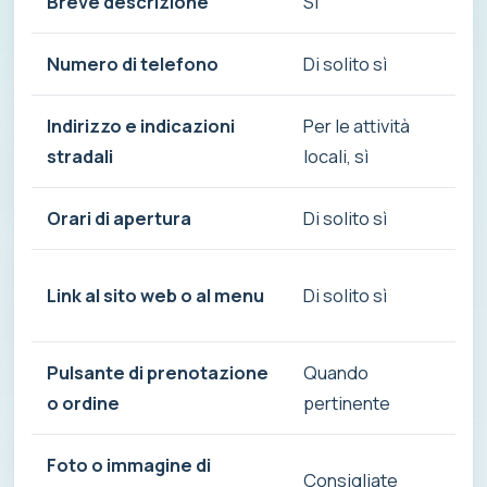
Breve descrizione
Sì
Sp
Numero di telefono
Di solito sì
Im
Indirizzo e indicazioni
Per le attività
Ren
stradali
locali, sì
Orari di apertura
Di solito sì
È 
Uti
Link al sito web o al menu
Di solito sì
pa
Pulsante di prenotazione
Quando
Tr
o ordine
pertinente
Foto o immagine di
Raf
Consigliate