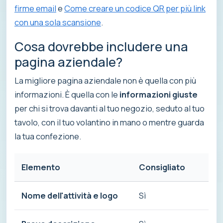
firme email
e
Come creare un codice QR per più link
con una sola scansione
.
Cosa dovrebbe includere una
pagina aziendale?
La migliore pagina aziendale non è quella con più
informazioni. È quella con le
informazioni giuste
per chi si trova davanti al tuo negozio, seduto al tuo
tavolo, con il tuo volantino in mano o mentre guarda
la tua confezione.
Elemento
Consigliato
Pe
Nome dell'attività e logo
Sì
Aiu