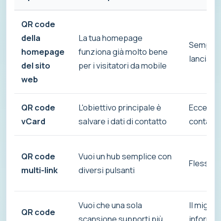
QR code
della
La tua homepage
Semplice,
homepage
funziona già molto bene
lanciare
del sito
per i visitatori da mobile
web
QR code
L'obiettivo principale è
Eccellen
vCard
salvare i dati di contatto
contatti 
QR code
Vuoi un hub semplice con
Flessibil
multi-link
diversi pulsanti
Vuoi che una sola
Il miglior
QR code
scansione supporti più
informazi