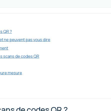
es QR ?
et ne peuvent pas vous dire
iment
es scans de codes QR
s
leure mesure
cans de codes QR ?