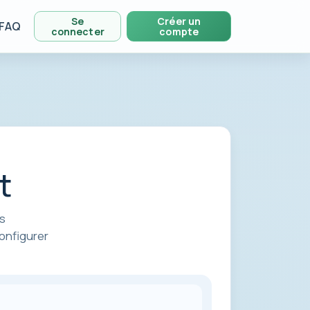
Se
Créer un
FAQ
connecter
compte
t
es
onfigurer