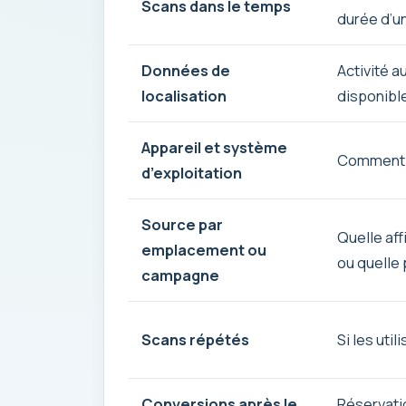
Scans dans le temps
durée d’
Données de
Activité a
localisation
disponibl
Appareil et système
Comment l
d’exploitation
Source par
Quelle aff
emplacement ou
ou quelle 
campagne
Scans répétés
Si les uti
Conversions après le
Réservatio