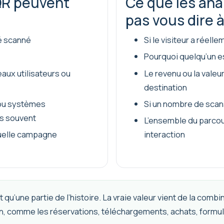
QR peuvent
Ce que les an
pas vous dire à
é scanné
Si le visiteur a réell
Pourquoi quelqu’un es
aux utilisateurs ou
Le revenu ou la valeur
destination
ou systèmes
Si un nombre de scan
us souvent
L’ensemble du parcou
uelle campagne
interaction
 qu’une partie de l’histoire. La vraie valeur vient de la co
on, comme les réservations, téléchargements, achats, formul