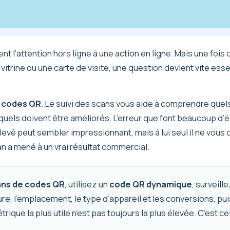
ent l’attention hors ligne à une action en ligne. Mais une fois
vitrine ou une carte de visite, une question devient vite esse
e codes QR
. Le suivi des scans vous aide à comprendre quel
quels doivent être améliorés. L’erreur que font beaucoup d’é
levé peut sembler impressionnant, mais à lui seul il ne vous
can a mené à un vrai résultat commercial.
cans de codes QR
, utilisez un
code QR dynamique
, surveil
eure, l’emplacement, le type d’appareil et les conversions, p
ue la plus utile n’est pas toujours la plus élevée. C’est cel