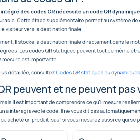
vi intégré des codes QR nécessite un code QR dynamique
esurable. Cette étape supplémentaire permet au système de c
le visiteur vers la destination finale.
t. Il stocke la destination finale directement dans le motif d
tégrées. Les codes QR statiques peuvent tout de même être
la mesure est importante.
lus détaillée, consultez
Codes QR statiques ou dynamiques : 
QR peuvent et ne peuvent pas 
, mais il est important de comprendre ce qu’il mesure réell
u’un a interagi avec le code. Il ne vous dit pas automatiqueme
, ou acheté un produit, sauf si vous mesurez aussi ce qui se 