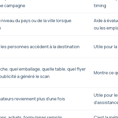
une campagne
timing
u niveau du pays ou de la ville lorsque
Aide à éval
e
ou les empl
es personnes accèdent à la destination
Utile pour l
iche, quel emballage, quelle table, quel flyer
Montre ce q
publicité a généré le scan
Utile pour l
lisateurs reviennent plus d’une fois
d’assistance
ns, achats, formulaires remplis,
C’est la mét