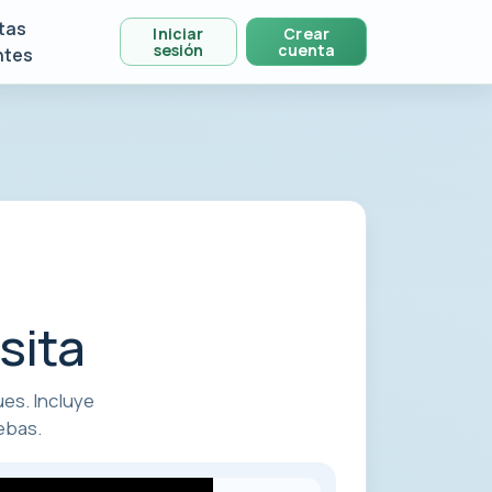
tas
Iniciar
Crear
sesión
cuenta
ntes
sita
ues. Incluye
ebas.