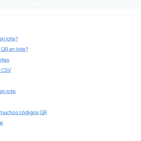
en lote?
 QR en lote?
otes
o CSV
en lote
r muchos códigos QR
ar