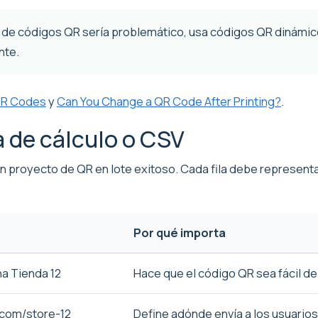
s de códigos QR sería problemático, usa códigos QR dinám
nte.
QR Codes
y
Can You Change a QR Code After Printing?
.
a de cálculo o CSV
 un proyecto de QR en lote exitoso. Cada fila debe represen
Por qué importa
a Tienda 12
Hace que el código QR sea fácil de
.com/store-12
Define adónde envía a los usuarios