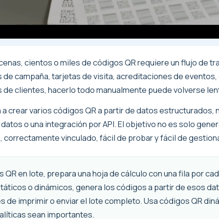
cenas, cientos o miles de códigos QR requiere un flujo de tr
es de campaña, tarjetas de visita, acreditaciones de event
s de clientes, hacerlo todo manualmente puede volverse len
a a crear varios códigos QR a partir de datos estructurados,
datos o una integración por API. El objetivo no es solo gene
correctamente vinculado, fácil de probar y fácil de gestion
 QR en lote, prepara una hoja de cálculo con una fila por cad
táticos o dinámicos, genera los códigos a partir de esos da
 de imprimir o enviar el lote completo. Usa códigos QR di
alíticas sean importantes.