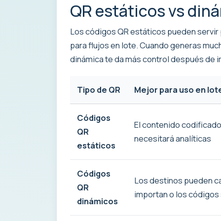
QR estáticos vs diná
Los códigos QR estáticos pueden servir
para flujos en lote. Cuando generas muc
dinámica te da más control después de im
Tipo de QR
Mejor para uso en lo
Códigos
El contenido codificad
QR
necesitará analíticas
estáticos
Códigos
Los destinos pueden cam
QR
importan o los códigos 
dinámicos