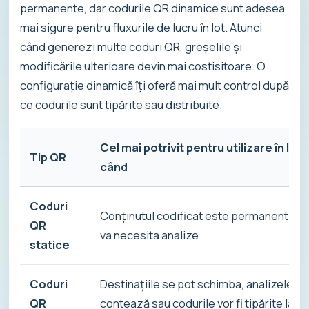
permanente, dar codurile QR dinamice sunt adesea
mai sigure pentru fluxurile de lucru în lot. Atunci
când generezi multe coduri QR, greșelile și
modificările ulterioare devin mai costisitoare. O
configurație dinamică îți oferă mai mult control după
ce codurile sunt tipărite sau distribuite.
Cel mai potrivit pentru utilizare în lot
Tip QR
când
Coduri
Conținutul codificat este permanent și n
QR
va necesita analize
statice
Coduri
Destinațiile se pot schimba, analizele
QR
contează sau codurile vor fi tipărite la