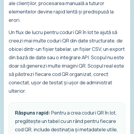
ale clienților, procesarea manuală a tuturor
elementelor devine rapid lentă și predispusă la
erori.
Un flux de lucru pentru coduri QR în lot te ajută să
creezi mai multe coduri QR din date structurate, de
obicei dintr-un fișier tabelar, un fișier CSV, un export
din bază de date sau o integrare API. Scopul nu este
doar să generezi multe imagini QR. Scopul real este
să păstrezi fiecare cod QR organizat, corect
conectat, ușor de testat și ușor de administrat
ulterior.
Răspuns rapid:
Pentru a crea coduri QR în lot,
pregătește un tabel cu un rând pentru fiecare
cod QR, include destinația și metadatele utile,