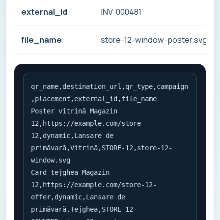
external_id
INV-000481
file_name
store-12-window-poster.svg
qr_name,destination_url,qr_type,campaign
,placement,external_id,file_name

Poster vitrină Magazin 
12,https://example.com/store-
12,dynamic,Lansare de 
primăvară,Vitrină,STORE-12,store-12-
window.svg

Card tejghea Magazin 
12,https://example.com/store-12-
offer,dynamic,Lansare de 
primăvară,Tejghea,STORE-12-