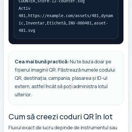
COUNTER,store-12-counter.svg

Activ 
481,https://example.com/assets/481,dynam
ic,Inventar,Etichetă,INV-000481,asset-
481.svg
Cea mai bună practică:
Nu te baza doar pe
fișierul imaginii QR. Păstrează numele codului
QR, destinația, campania, plasarea și ID-ul
extern, astfel încât să poți administra lotul
ulterior.
Cum să creezi coduri QR în lot
Fluxul exact de lucru depinde de instrumentul sau