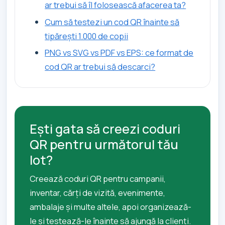
ar trebui să îl folosească afacerea ta?
Cum să testezi un cod QR înainte să
tipărești 1.000 de copii
PNG vs SVG vs PDF vs EPS: ce format de
cod QR ar trebui să descarci?
Ești gata să creezi coduri
QR pentru următorul tău
lot?
Creează coduri QR pentru campanii,
inventar, cărți de vizită, evenimente,
ambalaje și multe altele, apoi organizează-
le și testează-le înainte să ajungă la clienți.