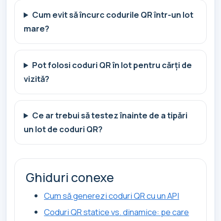
Cum evit să încurc codurile QR într-un lot
mare?
Pot folosi coduri QR în lot pentru cărți de
vizită?
Ce ar trebui să testez înainte de a tipări
un lot de coduri QR?
Ghiduri conexe
Cum să generezi coduri QR cu un API
Coduri QR statice vs. dinamice: pe care