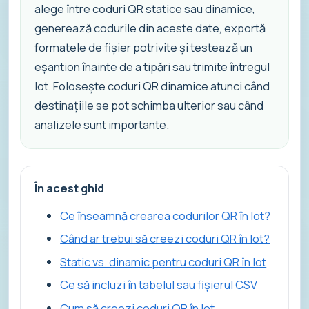
alege între coduri QR statice sau dinamice,
generează codurile din aceste date, exportă
formatele de fișier potrivite și testează un
eșantion înainte de a tipări sau trimite întregul
lot. Folosește coduri QR dinamice atunci când
destinațiile se pot schimba ulterior sau când
analizele sunt importante.
În acest ghid
Ce înseamnă crearea codurilor QR în lot?
Când ar trebui să creezi coduri QR în lot?
Static vs. dinamic pentru coduri QR în lot
Ce să incluzi în tabelul sau fișierul CSV
Cum să creezi coduri QR în lot