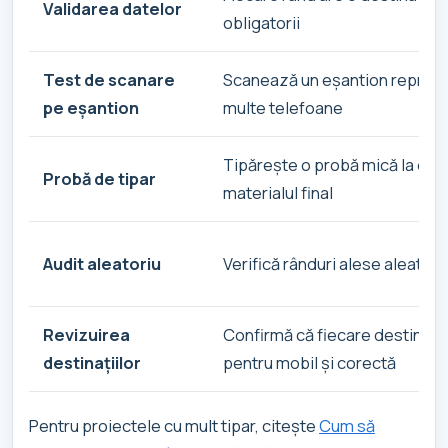
Validarea datelor
obligatorii
Test de scanare
Scanează un eșantion repreze
pe eșantion
multe telefoane
Tipărește o probă mică la dim
Probă de tipar
materialul final
Audit aleatoriu
Verifică rânduri alese aleatoriu
Revizuirea
Confirmă că fiecare destinați
destinațiilor
pentru mobil și corectă
Pentru proiectele cu mult tipar, citește
Cum să