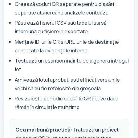
Creează coduri QR separate pentru plasări
separate atunci când analizele contează
Păstrează fișierul CSV sau tabelul sursă
împreună cu fișierele exportate
Menține ID-urile QR și URL-urile de destinație
conectate la evidențele interne
Testează un eșantion înainte de a genera întregul
lot
Arhivează lotul aprobat, astfel încât versiunile
vechi să nu fie refolosite din greșeală
Revizuiește periodic codurile QR active dacă
rămân în circulație mult timp
Cea mai bună practică:
Tratează un proiect