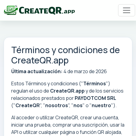
Términos y condiciones de
CreateQR.app
Última actualización:
4 de marzo de 2026
Estos Términos y condiciones ("
Términos
")
regulan el uso de
CreateQR.app
y de los servicios
relacionados prestados por
PAYDOTCOM SRL
("
CreateQR
", "
nosotros
", "
nos
" o "
nuestro
").
Al acceder o utilizar CreateQR, crear una cuenta,
iniciar una prueba, comprar una suscripción, usar la
API o utilizar cualquier página o función QR alojada,