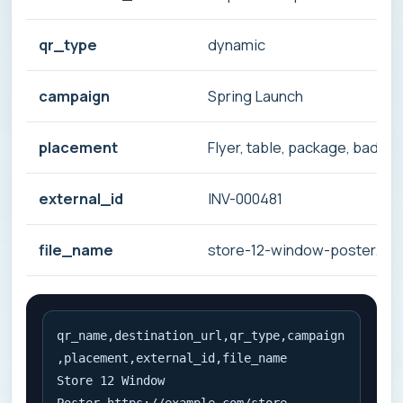
qr_type
dynamic
campaign
Spring Launch
placement
Flyer, table, package, badge
external_id
INV-000481
file_name
store-12-window-poster.svg
qr_name,destination_url,qr_type,campaign
,placement,external_id,file_name

Store 12 Window 