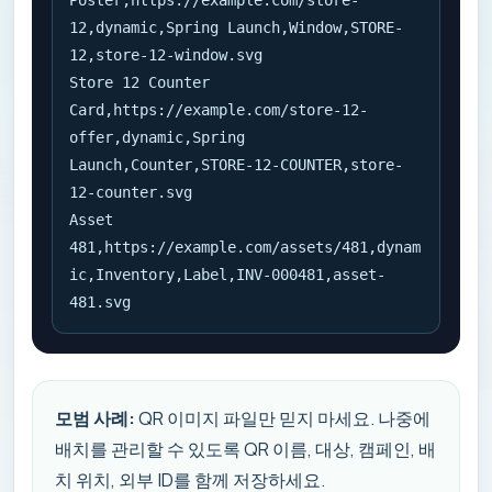
Poster,https://example.com/store-
12,dynamic,Spring Launch,Window,STORE-
12,store-12-window.svg

Store 12 Counter 
Card,https://example.com/store-12-
offer,dynamic,Spring 
Launch,Counter,STORE-12-COUNTER,store-
12-counter.svg

Asset 
481,https://example.com/assets/481,dynam
ic,Inventory,Label,INV-000481,asset-
481.svg
모범 사례:
QR 이미지 파일만 믿지 마세요. 나중에
배치를 관리할 수 있도록 QR 이름, 대상, 캠페인, 배
치 위치, 외부 ID를 함께 저장하세요.