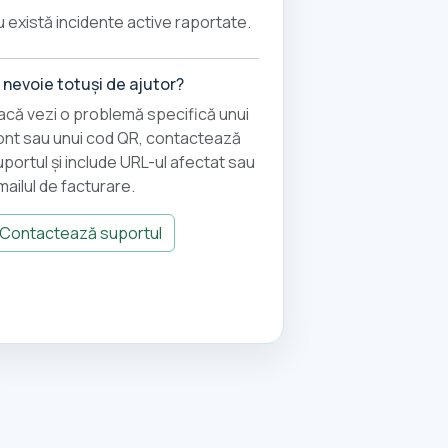
u există incidente active raportate.
i nevoie totuși de ajutor?
acă vezi o problemă specifică unui
ont sau unui cod QR, contactează
uportul și include URL-ul afectat sau
mailul de facturare.
Contactează suportul