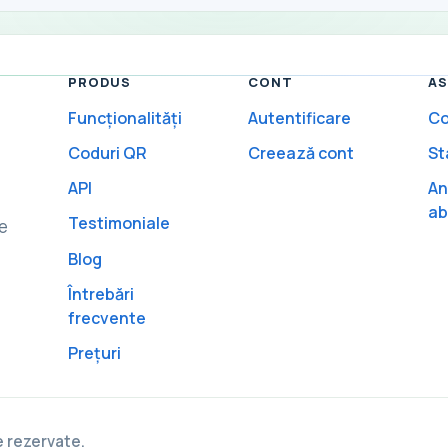
PRODUS
CONT
AS
Funcționalități
Autentificare
Co
Coduri QR
Creează cont
St
API
An
ab
Testimoniale
le
Blog
Întrebări
frecvente
Prețuri
 rezervate.