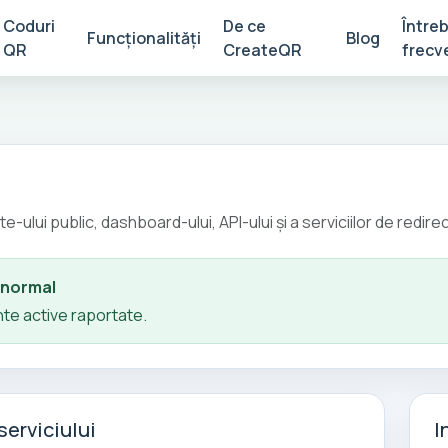
Coduri
De ce
Întreb
Funcționalități
Blog
QR
CreateQR
frecv
te-ului public, dashboard-ului, API-ului și a serviciilor de redir
 normal
nte active raportate.
serviciului
I