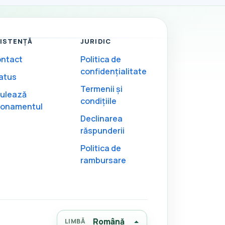
ISTENȚĂ
JURIDIC
ntact
Politica de
confidențialitate
atus
Termenii și
ulează
condițiile
onamentul
Declinarea
răspunderii
Politica de
rambursare
Română
LIMBĂ