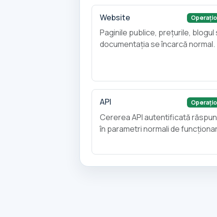
Website
Operațio
Paginile publice, prețurile, blogul 
documentația se încarcă normal.
API
Operațio
Cererea API autentificată răspu
în parametri normali de funcționa