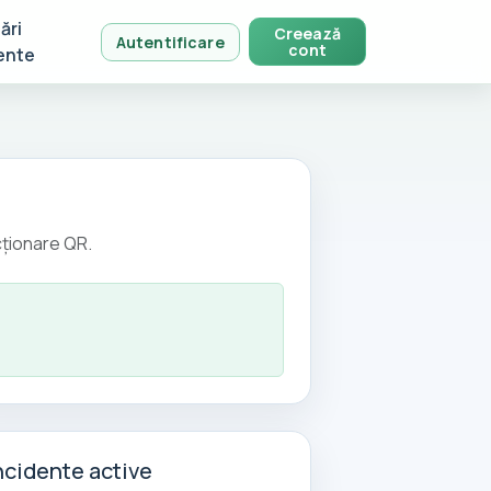
ări
Creează
Autentificare
cont
ente
ecționare QR.
ncidente active