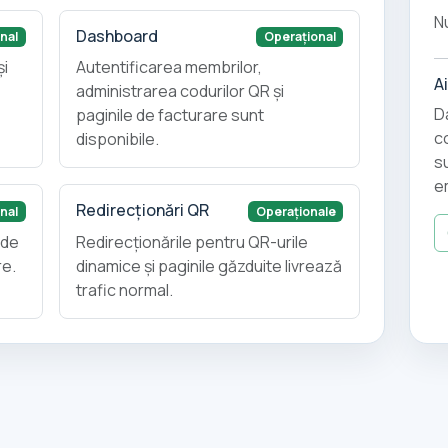
N
Dashboard
nal
Operațional
și
Autentificarea membrilor,
A
administrarea codurilor QR și
D
paginile de facturare sunt
c
disponibile.
s
e
Redirecționări QR
nal
Operaționale
nde
Redirecționările pentru QR-urile
re.
dinamice și paginile găzduite livrează
trafic normal.