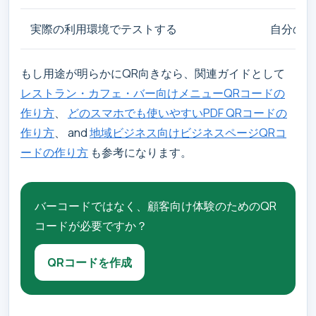
実際の利用環境でテストする
自分のス
もし用途が明らかにQR向きなら、関連ガイドとして
レストラン・カフェ・バー向けメニューQRコードの
作り方
、
どのスマホでも使いやすいPDF QRコードの
作り方
、 and
地域ビジネス向けビジネスページQRコ
ードの作り方
も参考になります。
バーコードではなく、顧客向け体験のためのQR
コードが必要ですか？
QRコードを作成