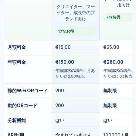
用向け
クリエイター、マー
ケター、成長中のブ
7%お得
ランド向け
17%お得
月額料金
€15.00
€25.00
年額料金
€150.00
€280.00
年額請求の場合、月あ
年額請求の場合、
たり€12.50相当。
たり€23.33相当
静的WiFi QRコード
200
無制限
動的QRコード
200
無制限
分析機能
はい
はい
API利用
含まれていません
100000 / 月