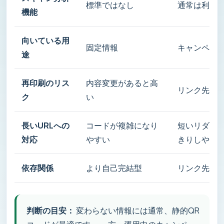
標準ではなし
通常は利用
機能
向いている用
固定情報
キャンペー
途
再印刷のリス
内容変更があると高
リンク先を
ク
い
長いURLへの
コードが複雑になり
短いリダイレ
対応
やすい
きりしやす
依存関係
より自己完結型
リンク先を
判断の目安：
変わらない情報には通常、静的QR