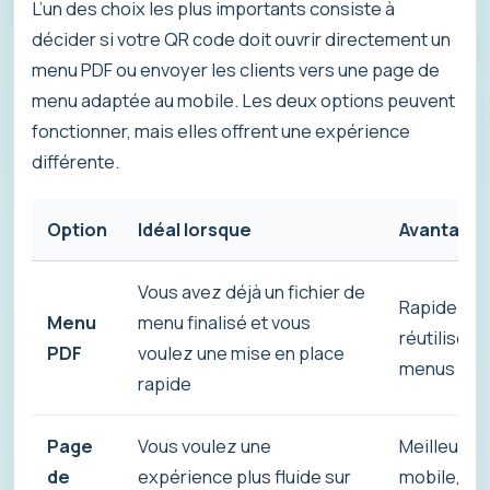
L’un des choix les plus importants consiste à
décider si votre QR code doit ouvrir directement un
menu PDF ou envoyer les clients vers une page de
menu adaptée au mobile. Les deux options peuvent
fonctionner, mais elles offrent une expérience
différente.
Option
Idéal lorsque
Avantage
Vous avez déjà un fichier de
Rapide à la
Menu
menu finalisé et vous
réutiliser,
PDF
voulez une mise en place
menus bas
rapide
Page
Vous voulez une
Meilleure li
de
expérience plus fluide sur
mobile, br