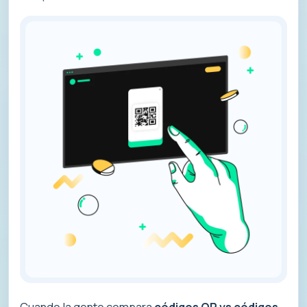
Cuando la gente compara
códigos QR vs códigos