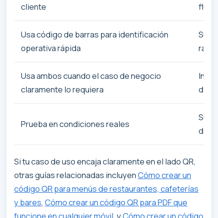
cliente
flujo
Usa código de barras para identificación
Susti
operativa rápida
razón
Usa ambos cuando el caso de negocio
Inten
claramente lo requiera
disti
Supon
Prueba en condiciones reales
deci
Si tu caso de uso encaja claramente en el lado QR,
otras guías relacionadas incluyen
Cómo crear un
código QR para menús de restaurantes, cafeterías
y bares
,
Cómo crear un código QR para PDF que
funcione en cualquier móvil
, y
Cómo crear un código