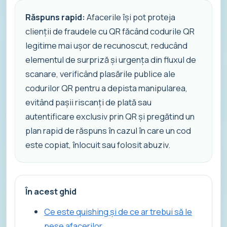
Răspuns rapid:
Afacerile își pot proteja
clienții de fraudele cu QR făcând codurile QR
legitime mai ușor de recunoscut, reducând
elementul de surpriză și urgența din fluxul de
scanare, verificând plasările publice ale
codurilor QR pentru a depista manipularea,
evitând pașii riscanți de plată sau
autentificare exclusiv prin QR și pregătind un
plan rapid de răspuns în cazul în care un cod
este copiat, înlocuit sau folosit abuziv.
În acest ghid
Ce este quishing și de ce ar trebui să le
pese afacerilor