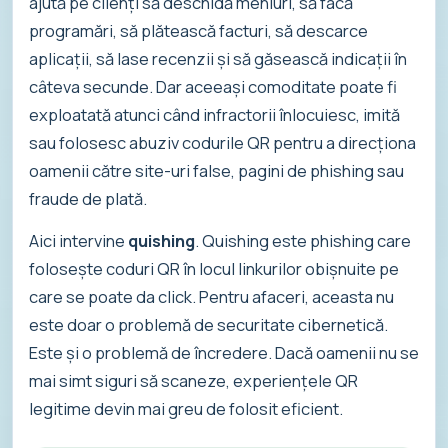
ajută pe clienți să deschidă meniuri, să facă
programări, să plătească facturi, să descarce
aplicații, să lase recenzii și să găsească indicații în
câteva secunde. Dar aceeași comoditate poate fi
exploatată atunci când infractorii înlocuiesc, imită
sau folosesc abuziv codurile QR pentru a direcționa
oamenii către site-uri false, pagini de phishing sau
fraude de plată.
Aici intervine
quishing
. Quishing este phishing care
folosește coduri QR în locul linkurilor obișnuite pe
care se poate da click. Pentru afaceri, aceasta nu
este doar o problemă de securitate cibernetică.
Este și o problemă de încredere. Dacă oamenii nu se
mai simt siguri să scaneze, experiențele QR
legitime devin mai greu de folosit eficient.