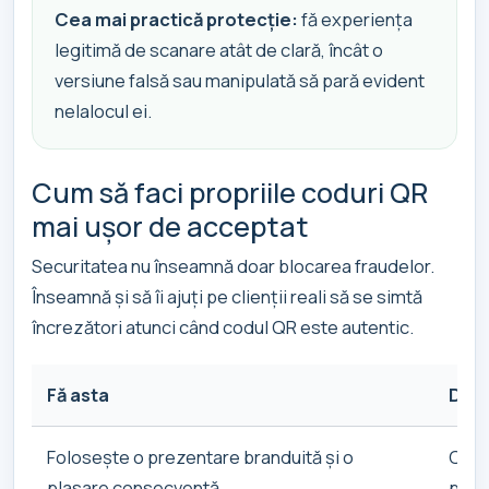
Cea mai practică protecție:
fă experiența
legitimă de scanare atât de clară, încât o
versiune falsă sau manipulată să pară evident
nelalocul ei.
Cum să faci propriile coduri QR
mai ușor de acceptat
Securitatea nu înseamnă doar blocarea fraudelor.
Înseamnă și să îi ajuți pe clienții reali să se simtă
încrezători atunci când codul QR este autentic.
Fă asta
De c
Folosește o prezentare branduită și o
Clien
plasare consecventă
parte