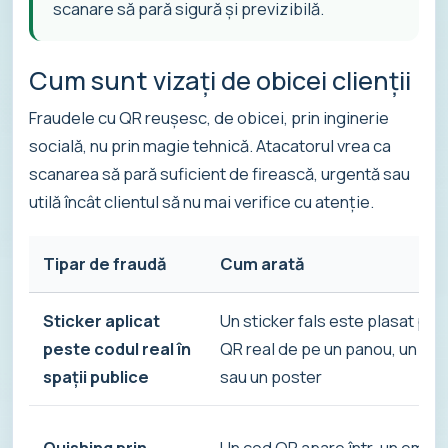
scanare să pară sigură și previzibilă.
Cum sunt vizați de obicei clienții
Fraudele cu QR reușesc, de obicei, prin inginerie
socială, nu prin magie tehnică. Atacatorul vrea ca
scanarea să pară suficient de firească, urgentă sau
utilă încât clientul să nu mai verifice cu atenție.
Tipar de fraudă
Cum arată
Sticker aplicat
Un sticker fals este plasat pe
peste codul real în
QR real de pe un panou, un pun
spații publice
sau un poster
Quishing prin
Un cod QR apare într-un email î