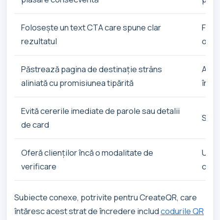
Folosește un text CTA care spune clar
Formu
rezultatul
obse
Păstrează pagina de destinație strâns
Acest
aliniată cu promisiunea tipărită
îndo
Evită cererile imediate de parole sau detalii
Solic
de card
Oferă clienților încă o modalitate de
Un we
verificare
cree
Subiecte conexe, potrivite pentru CreateQR, care
întăresc acest strat de încredere includ
codurile QR