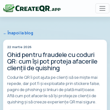
← Înapoi la blog
22 martie 2026
Ghid pentru fraudele cu coduri
QR: cum își pot proteja afacerile
clienții de quishing
Codurile QR îi pot ajuta pe clienți să se miște mai
repede, dar pot fi și exploatate prin stickere false,
pagini de phishing și linkuri de plată malițioase.
Află cum pot afacerile să își protejeze clienții de
quishing și să creeze experiențe QR mai sigure.