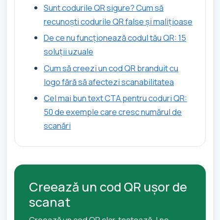
Sunt codurile QR sigure? Cum să
recunoști codurile QR false și malițioase
De ce nu funcționează codul tău QR: 15
soluții uzuale
Cum să creezi un cod QR branduit cu
logo fără să afectezi scanabilitatea
Cel mai bun text CTA pentru coduri QR:
50 de exemple care cresc numărul de
scanări
Creează un cod QR ușor de
scanat
Creează un cod QR clar, testează-l pe