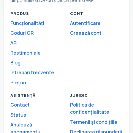
disponibile și QR-uri statice pentru WiFi.
PRODUS
CONT
Funcționalități
Autentificare
Coduri QR
Creează cont
API
Testimoniale
Blog
Întrebări frecvente
Prețuri
ASISTENȚĂ
JURIDIC
Contact
Politica de
confidențialitate
Status
Termenii și condițiile
Anulează
abonamentul
Declinarea răspunderii