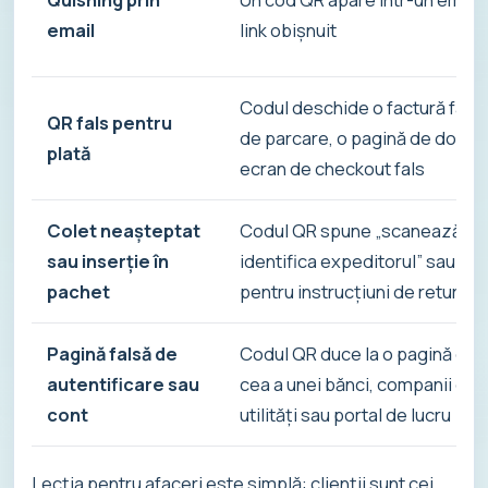
email
link obișnuit
Codul deschide o factură falsă
QR fals pentru
de parcare, o pagină de donați
plată
ecran de checkout fals
Colet neașteptat
Codul QR spune „scanează pe
sau inserție în
identifica expeditorul” sau „s
pachet
pentru instrucțiuni de retur”
Pagină falsă de
Codul QR duce la o pagină care
autentificare sau
cea a unei bănci, companii de l
cont
utilități sau portal de lucru
Lecția pentru afaceri este simplă: clienții sunt cei