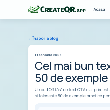
Acasă
← Înapoi la blog
1 februarie 2026
Cel mai bun te
50 de exemple 
Un cod QR fără un text CTA clar primește
și folosește 50 de exemple practice pentr