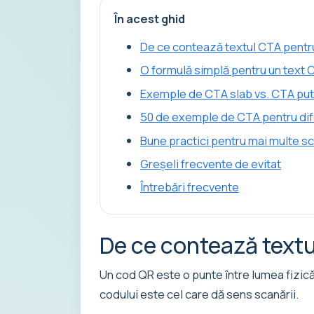
În acest ghid
De ce contează textul CTA pentr
O formulă simplă pentru un text 
Exemple de CTA slab vs. CTA put
50 de exemple de CTA pentru difer
Bune practici pentru mai multe sc
Greșeli frecvente de evitat
Întrebări frecvente
De ce contează text
Un cod QR este o punte între lumea fizică 
codului este cel care dă sens scanării.