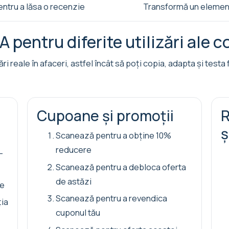
ntru a lăsa o recenzie
Transformă un element 
pentru diferite utilizări ale c
 reale în afaceri, astfel încât să poți copia, adapta și test
Cupoane și promoții
R
ș
Scanează pentru a obține 10%
reducere
-
Scanează pentru a debloca oferta
de astăzi
le
Scanează pentru a revendica
ția
cuponul tău