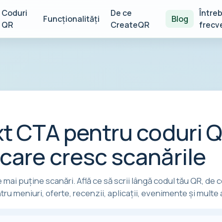
Coduri
De ce
Întreb
Funcționalități
Blog
QR
CreateQR
frecv
xt CTA pentru coduri Q
care cresc scanările
 mai puține scanări. Află ce să scrii lângă codul tău QR, de
u meniuri, oferte, recenzii, aplicații, evenimente și multe a