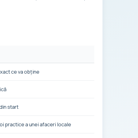
 exact ce va obține
ică
in start
i practice a unei afaceri locale