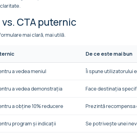
claritate.
 vs. CTA puternic
formulare mai clară, mai utilă.
ternic
De ce este mai bun
ntru a vedea meniul
Îi spune utilizatorului
ntru a vedea demonstrația
Face destinația specif
ntru a obține 10% reducere
Prezintă recompensa d
tru program și indicații
Se potrivește unei nevo