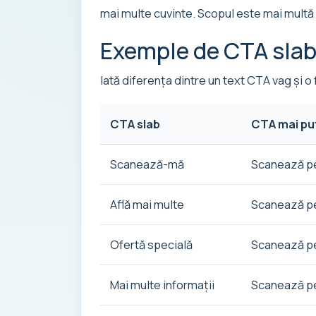
mai multe cuvinte. Scopul este mai multă 
Exemple de CTA slab
Iată diferența dintre un text CTA vag și o 
CTA slab
CTA mai pu
Scanează-mă
Scanează pe
Află mai multe
Scanează pe
Ofertă specială
Scanează pe
Mai multe informații
Scanează pen