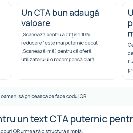
Un CTA bun adaugă
U
valoare
p
m
„Scanează pentru a obține 10%
reducere” este mai puternic decât
Ce
„Scanează-mă”, pentru că oferă
de
utilizatorului o recompensă clară.
bu
pr
e oameni să ghicească ce face codul QR.
tru un text CTA puternic pent
coduri QR urmează o structură simplă: