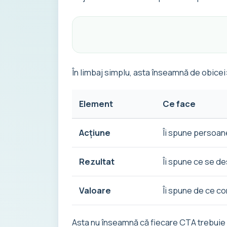
În limbaj simplu, asta înseamnă de obicei
Element
Ce face
Acțiune
Îi spune persoan
Rezultat
Îi spune ce se d
Valoare
Îi spune de ce c
Asta nu înseamnă că fiecare CTA trebuie s