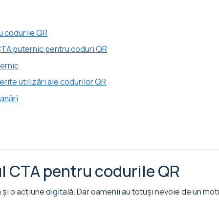
u codurile QR
CTA puternic pentru coduri QR
ernic
ite utilizări ale codurilor QR
anări
ul CTA pentru codurile QR
și o acțiune digitală. Dar oamenii au totuși nevoie de un moti