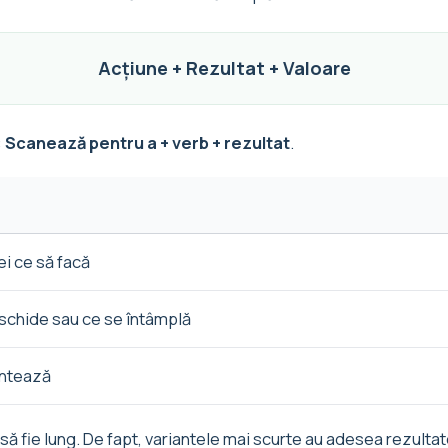
Acțiune + Rezultat + Valoare
:
Scanează pentru a + verb + rezultat
.
ei ce să facă
eschide sau ce se întâmplă
ontează
ă fie lung. De fapt, variantele mai scurte au adesea rezulta