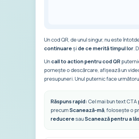
Un cod QR, de unul singur, nu este întot
continuare
și
de ce merită timpul lor
. 
Un
call to action pentru cod QR
puterni
pornește o descărcare, afișează un videoc
presupuneri. Unul puternic face următoru
Răspuns rapid:
Cel mai bun text CTA pe
precum
Scanează-mă
, folosește o p
reducere
sau
Scanează pentru a lă