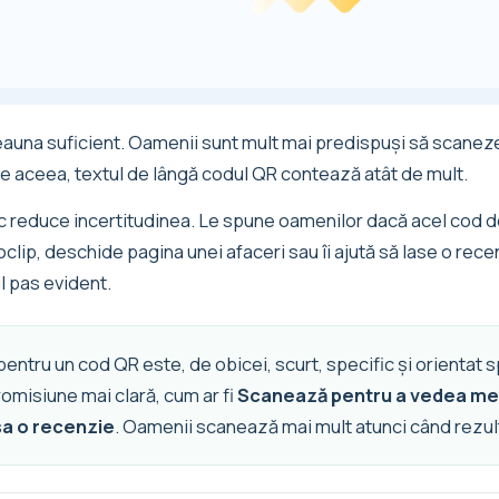
deauna suficient. Oamenii sunt mult mai predispuși să scanez
De aceea, textul de lângă codul QR contează atât de mult.
c reduce incertitudinea. Le spune oamenilor dacă acel cod 
lip, deschide pagina unei afaceri sau îi ajută să lase o rece
l pas evident.
ntru un cod QR este, de obicei, scurt, specific și orientat sp
romisiune mai clară, cum ar fi
Scanează pentru a vedea me
sa o recenzie
. Oamenii scanează mai mult atunci când rezultat