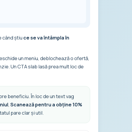
e când știu
ce se va întâmpla în
deschide un meniu, deblochează o ofertă,
nzie. Un CTA slab lasă prea mult loc de
re beneficiu. În loc de un text vag
niul
,
Scanează pentru a obține 10%
ul pare clar și util.