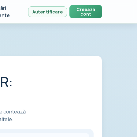
ări
Creează
Autentificare
cont
ente
R:
 ce contează
ltele.