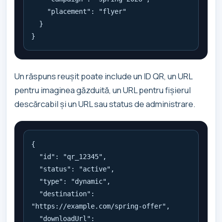
    "placement": "flyer"

  }

}
Un răspuns reușit poate include un ID QR, un URL
pentru imaginea găzduită, un URL pentru fișierul
descărcabil și un URL sau status de administrare.
{

  "id": "qr_12345",

  "status": "active",

  "type": "dynamic",

  "destination": 
"https://example.com/spring-offer",

  "downloadUrl": 