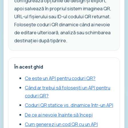
configurează opțiunile de design și export,
apoi salvează în propriul sistem imaginea QR,
URL-ul fișierului sau ID-ul codului QR returnat.
Folosește coduri QR dinamice când ai nevoie
de editare ulterioară, analiză sau schimbarea
destinației după tipărire.
În acest ghid
Ce este un API pentru coduri QR?
Când ar trebui să folosești un API pentru
coduri QR?
Coduri QR statice vs. dinamice într-un API
De ce ai nevoie înainte să începi
Cum generezi un cod QR cu un API