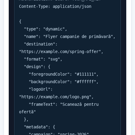
Content-Type: application/json

{

  "type": "dynamic",

  "name": "Flyer campanie de primăvară",

  "destination": 
"https://example.com/spring-offer",

  "format": "svg",

  "design": {

    "foregroundColor": "#111111",

    "backgroundColor": "#ffffff",

    "logoUrl": 
"https://example.com/logo.png",

    "frameText": "Scanează pentru 
ofertă"

  },

  "metadata": {

    "campaign": "spring-2026",
