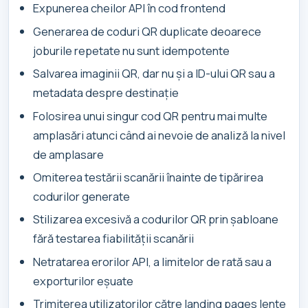
Expunerea cheilor API în cod frontend
Generarea de coduri QR duplicate deoarece
joburile repetate nu sunt idempotente
Salvarea imaginii QR, dar nu și a ID-ului QR sau a
metadata despre destinație
Folosirea unui singur cod QR pentru mai multe
amplasări atunci când ai nevoie de analiză la nivel
de amplasare
Omiterea testării scanării înainte de tipărirea
codurilor generate
Stilizarea excesivă a codurilor QR prin șabloane
fără testarea fiabilității scanării
Netratarea erorilor API, a limitelor de rată sau a
exporturilor eșuate
Trimiterea utilizatorilor către landing pages lente