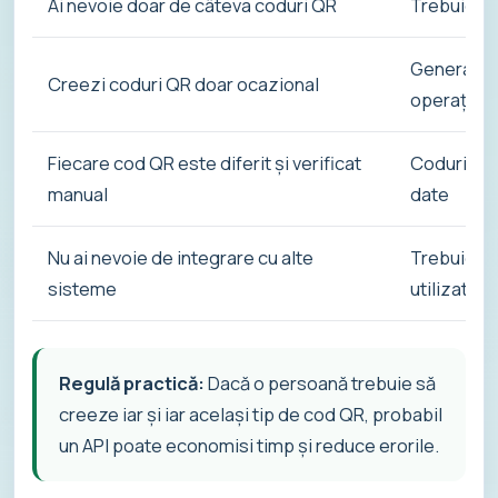
Ai nevoie doar de câteva coduri QR
Trebuie s
Generarea 
Creezi coduri QR doar ocazional
operațion
Fiecare cod QR este diferit și verificat
Codurile Q
manual
date
Nu ai nevoie de integrare cu alte
Trebuie să
sisteme
utilizator
Regulă practică:
Dacă o persoană trebuie să
creeze iar și iar același tip de cod QR, probabil
un API poate economisi timp și reduce erorile.