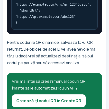
"https://example.com/qrs/qr_12345.svg",

  "shortUrl": 
"https://qr.example.com/abc123"

}
Pentru codurile QR dinamice, salvează ID-ul QR
returnat. De obicei, de acel ID vei avea nevoie mai
târziu dacă vrei să actualizezi destinația, să pui
codul pe pauză sau să accesezi analiza.
Vrei mai întâi să creezi manual coduri QR
înainte să le automatizezi cu un API?
Creează-ți codul QR în CreateQR