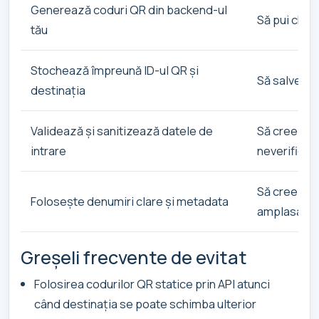
Generează coduri QR din backend-ul
Să pui chei 
tău
Stochează împreună ID-ul QR și
Să salvezi 
destinația
Validează și sanitizează datele de
Să creezi or
intrare
neverificat
Să creezi s
Folosește denumiri clare și metadata
amplasare
Greșeli frecvente de evitat
Folosirea codurilor QR statice prin API atunci
când destinația se poate schimba ulterior