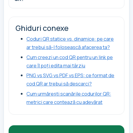
Ghiduri conexe
Coduri QR statice vs. dinamice: pe care
ar trebui să-l folosească afacerea ta?
Cum creezi un cod QR pentru un link pe
care îl poți edita mai târziu
PNG vs SVG vs PDF vs EPS: ce format de
cod QR ar trebui să descarci?
Cum urmărești scanările codurilor QR:
metrici care contează cu adevărat