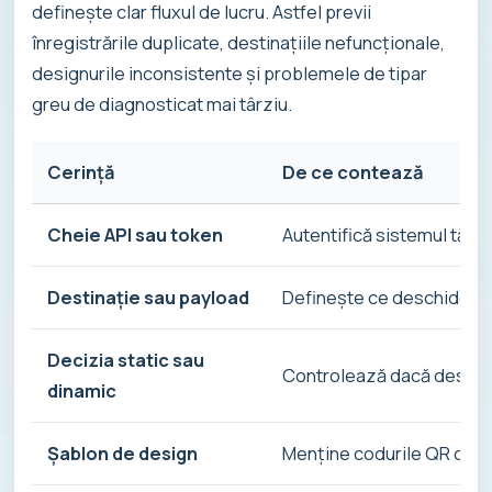
definește clar fluxul de lucru. Astfel previi
înregistrările duplicate, destinațiile nefuncționale,
designurile inconsistente și problemele de tipar
greu de diagnosticat mai târziu.
Cerință
De ce contează
Cheie API sau token
Autentifică sistemul tău ș
Destinație sau payload
Definește ce deschide s
Decizia static sau
Controlează dacă destinaț
dinamic
Șablon de design
Menține codurile QR coer