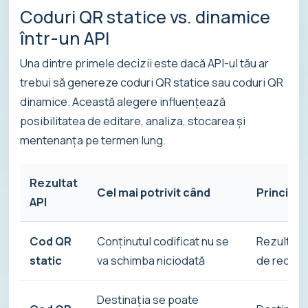
Coduri QR statice vs. dinamice
într-un API
Una dintre primele decizii este dacă API-ul tău ar
trebui să genereze coduri QR statice sau coduri QR
dinamice. Această alegere influențează
posibilitatea de editare, analiza, stocarea și
mentenanța pe termen lung.
Rezultat
Cel mai potrivit când
Principal
API
Cod QR
Conținutul codificat nu se
Rezultat 
static
va schimba niciodată
de redire
Destinația se poate