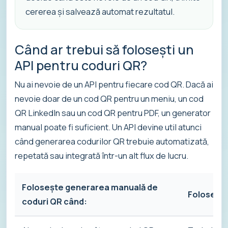
cererea și salvează automat rezultatul.
Când ar trebui să folosești un
API pentru coduri QR?
Nu ai nevoie de un API pentru fiecare cod QR. Dacă ai
nevoie doar de un cod QR pentru un meniu, un cod
QR LinkedIn sau un cod QR pentru PDF, un generator
manual poate fi suficient. Un API devine util atunci
când generarea codurilor QR trebuie automatizată,
repetată sau integrată într-un alt flux de lucru.
Folosește generarea manuală de
Folosește
coduri QR când: