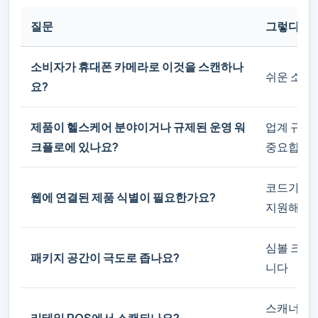
질문
그렇다면
소비자가 휴대폰 카메라로 이것을 스캔하나
쉬운 소비
요?
제품이 헬스케어 분야이거나 규제된 운영 워
업계 규정
크플로에 있나요?
중요합니
코드가 제
웹에 연결된 제품 식별이 필요한가요?
지원해야 
심볼 크기
패키지 공간이 극도로 좁나요?
니다
스캐너 준
리테일 POS에서 스캔되나요?