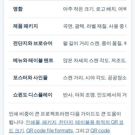
명함
아주 작은 크기, 로고 배치, 여백(qui
제품 패키지
곡면, 광택, 라벨 재질, 사용 중 마모
전단지와 브로슈어
팔 길이 거리 스캔, 종이 품질, 복
메뉴와 테이블 텐트
앉은 자세의 스캔 각도, 저조도, 
포스터와 사인물
스캔 거리, 시야 각도, 공공장소 조
쇼윈도 디스플레이
반사, 야외 조명, 인도에서의 거리
인쇄 비중이 큰 프로젝트라면 다음 가이드도 큰 도움이
됩니다:
인쇄물, 패키지, 전단지, 테이블용 최적의 QR 코
드 크기
,
QR code file formats
, 그리고
QR code