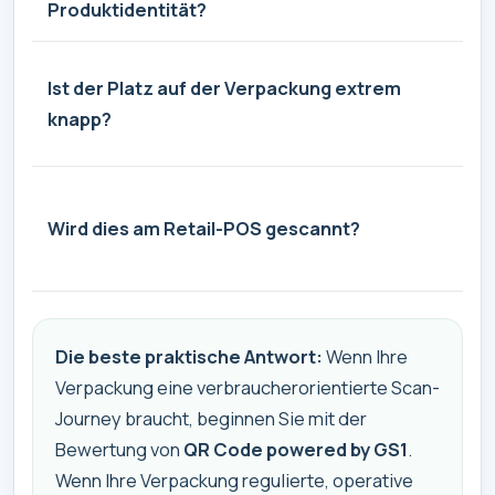
Produktidentität?
un
Ist der Platz auf der Verpackung extrem
Sy
knapp?
Pe
Sc
Wird dies am Retail-POS gescannt?
Do
ei
Die beste praktische Antwort:
Wenn Ihre
Verpackung eine verbraucherorientierte Scan-
Journey braucht, beginnen Sie mit der
Bewertung von
QR Code powered by GS1
.
Wenn Ihre Verpackung regulierte, operative