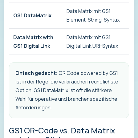
Data Matrix mit GS1
G
GS1 DataMatrix
Element-String-Syntax
U
Data Matrix with
Data Matrix mit GS1
S
GS1 Digital Link
Digital Link URI-Syntax
b
Einfach gedacht:
QR Code powered by GS1
ist in der Regel die verbraucherfreundlichste
Option. GS1 DataMatrix ist oft die stärkere
Wahl für operative und branchenspezifische
Anforderungen.
GS1 QR-Code vs. Data Matrix