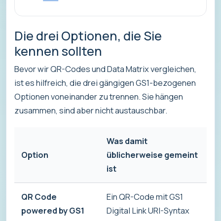
Die drei Optionen, die Sie
kennen sollten
Bevor wir QR-Codes und Data Matrix vergleichen,
ist es hilfreich, die drei gängigen GS1-bezogenen
Optionen voneinander zu trennen. Sie hängen
zusammen, sind aber nicht austauschbar.
Was damit
Option
üblicherweise gemeint
A
ist
QR Code
Ein QR-Code mit GS1
K
powered by GS1
Digital Link URI-Syntax
S