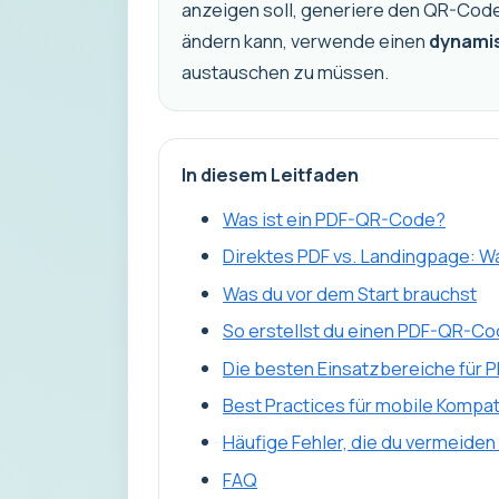
anzeigen soll, generiere den QR-Code 
ändern kann, verwende einen
dynami
austauschen zu müssen.
In diesem Leitfaden
Was ist ein PDF-QR-Code?
Direktes PDF vs. Landingpage: W
Was du vor dem Start brauchst
So erstellst du einen PDF-QR-C
Die besten Einsatzbereiche für
Best Practices für mobile Kompati
Häufige Fehler, die du vermeiden 
FAQ