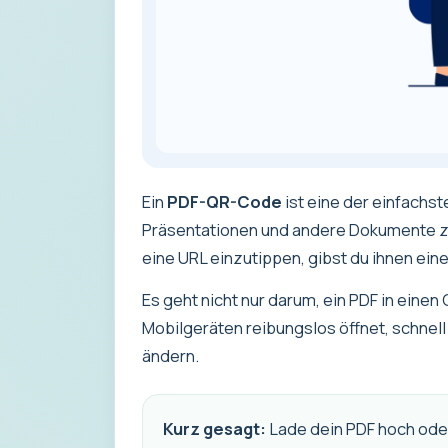
Ein
PDF-QR-Code
ist eine der einfachs
Präsentationen und andere Dokumente zu 
eine URL einzutippen, gibst du ihnen ein
Es geht nicht nur darum, ein PDF in eine
Mobilgeräten reibungslos öffnet, schnell g
ändern.
Kurz gesagt:
Lade dein PDF hoch oder