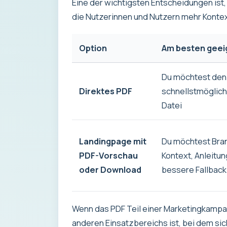
Eine der wichtigsten Entscheidungen ist,
die Nutzerinnen und Nutzern mehr Kontext
Option
Am besten geei
Du möchtest den
Direktes PDF
schnellstmöglic
Datei
Landingpage mit
Du möchtest Bra
PDF-Vorschau
Kontext, Anleitu
oder Download
bessere Fallback
Wenn das PDF Teil einer Marketingkampa
anderen Einsatzbereichs ist, bei dem sic