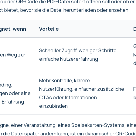
 ob der QR-Code die PDF-Datei sofort öffnen soll oder ob er
 bietet, bevor sie die Datei herunterladen oder ansehen.
gnet, wenn
Vorteile
D
G
Schneller Zugriff, weniger Schritte,
hen Weg zur
M
einfache Nutzererfahrung
d
Mehr Kontrolle, klarere
nding,
Nutzerführung, einfacher zusätzliche
F
ngen oder eine
CTAs oder Informationen
b
-Erfahrung
einzubinden
gne, einer Veranstaltung, eines Speisekarten-Systems, ein
h die Datei später ändern kann, ist ein dynamischer QR-Cod