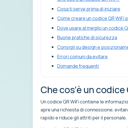
Cosa ti serve prima di iniziare
Come creare un codice QR WiFi per
Dove usare al meglio un codice Q
Buone pratiche di sicurezza
Consigli su design e posizionam
Errori comuni da evitare
Domande frequenti
Che cos’è un codice
Un codice QR WiFi contiene le informazion
apre una richiesta di connessione, evita
rapido e riduce gli attriti per il personale, g