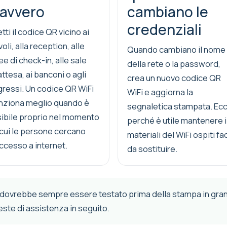
avvero
cambiano le
credenziali
tti il codice QR vicino ai
voli, alla reception, alle
Quando cambiano il nome
ee di check-in, alle sale
della rete o la password,
attesa, ai banconi o agli
crea un nuovo codice QR
gressi. Un codice QR WiFi
WiFi e aggiorna la
nziona meglio quando è
segnaletica stampata. Ec
sibile proprio nel momento
perché è utile mantenere i
 cui le persone cercano
materiali del WiFi ospiti fac
accesso a internet.
da sostituire.
dovrebbe sempre essere testato prima della stampa in grand
este di assistenza in seguito.