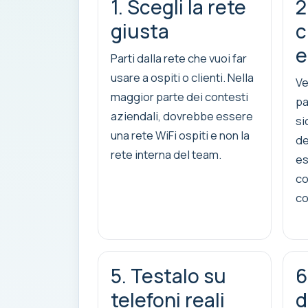
1. Scegli la rete
2
giusta
c
e
Parti dalla rete che vuoi far
usare a ospiti o clienti. Nella
Ve
maggior parte dei contesti
pa
aziendali, dovrebbe essere
si
una rete WiFi ospiti e non la
de
rete interna del team.
es
co
co
5. Testalo su
6
telefoni reali
d