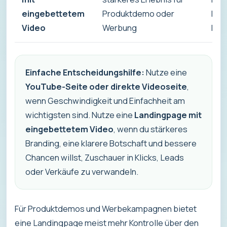
eingebettetem
Produktdemo oder
Kont
Video
Werbung
Mes
Einfache Entscheidungshilfe:
Nutze eine
YouTube-Seite oder direkte Videoseite
,
wenn Geschwindigkeit und Einfachheit am
wichtigsten sind. Nutze eine
Landingpage mit
eingebettetem Video
, wenn du stärkeres
Branding, eine klarere Botschaft und bessere
Chancen willst, Zuschauer in Klicks, Leads
oder Verkäufe zu verwandeln.
Für Produktdemos und Werbekampagnen bietet
eine Landingpage meist mehr Kontrolle über den