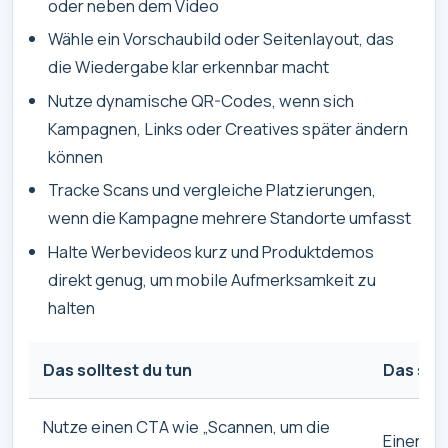
oder neben dem Video
Wähle ein Vorschaubild oder Seitenlayout, das
die Wiedergabe klar erkennbar macht
Nutze dynamische QR-Codes, wenn sich
Kampagnen, Links oder Creatives später ändern
können
Tracke Scans und vergleiche Platzierungen,
wenn die Kampagne mehrere Standorte umfasst
Halte Werbevideos kurz und Produktdemos
direkt genug, um mobile Aufmerksamkeit zu
halten
Das solltest du tun
Das sol
Nutze einen CTA wie „Scannen, um die
Einen Q