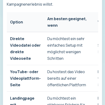
Kampagnenerlebnis willst.
Am besten geeignet,
Option
Vor
wenn
Direkte
Du möchtest ein sehr
Videodatei oder
einfaches Setup mit
Sch
direkte
möglichst wenigen
Inha
Videoseite
Schritten
YouTube- oder
Du hostest das Video
Einf
Videoplattform-
bereits auf einer
vert
Seite
öffentlichen Plattform
brei
Landingpage
Du möchtest ein
Bes
mit
stärkeres Erlebnis für
klar