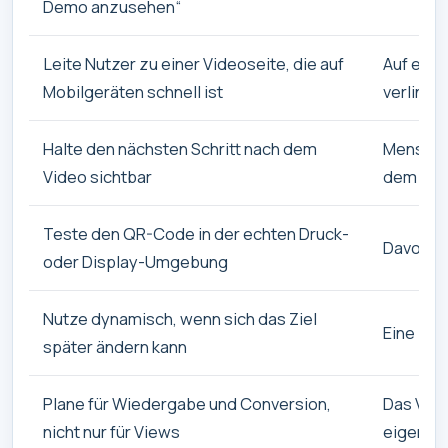
Demo anzusehen“
Leite Nutzer zu einer Videoseite, die auf
Auf eine
Mobilgeräten schnell ist
verlinken
Halte den nächsten Schritt nach dem
Menschen
Video sichtbar
dem näch
Teste den QR-Code in der echten Druck-
Davon au
oder Display-Umgebung
Nutze dynamisch, wenn sich das Ziel
Eine lan
später ändern kann
Plane für Wiedergabe und Conversion,
Das Vide
nicht nur für Views
eigentli