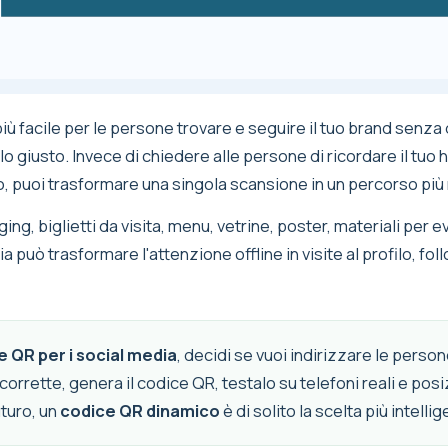
iù facile per le persone trovare e seguire il tuo brand senza
o giusto. Invece di chiedere alle persone di ricordare il tuo h
uoi trasformare una singola scansione in un percorso più rap
, biglietti da visita, menu, vetrine, poster, materiali per e
a può trasformare l'attenzione offline in visite al profilo, fo
e QR per i social media
, decidi se vuoi indirizzare le perso
 corrette, genera il codice QR, testalo su telefoni reali e posi
uturo, un
codice QR dinamico
è di solito la scelta più intellig