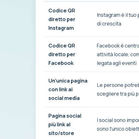
Codice QR
Instagram è il tuo
diretto per
di crescita
Instagram
Codice QR
Facebook è central
diretto per
attività locale, co
Facebook
legata agli eventi
Un'unica pagina
Le persone potre
con link ai
scegliere tra più 
social media
Pagina social
I social sono impo
più link al
sono l'unico obiet
sito/store