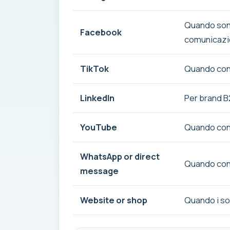
Quando sono
Facebook
comunicazio
TikTok
Quando cont
LinkedIn
Per brand B
YouTube
Quando cont
WhatsApp or direct
Quando conv
message
Website or shop
Quando i so