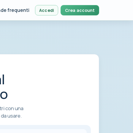
de frequenti
Accedi
Crea account
l
ro
tri con una
 da usare.