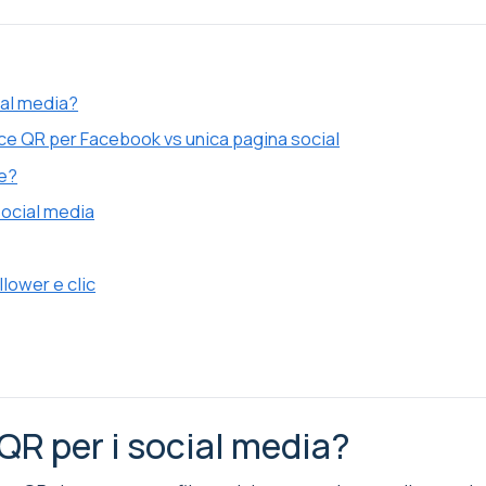
ial media?
ce QR per Facebook vs unica pagina social
re?
social media
llower e clic
QR per i social media?