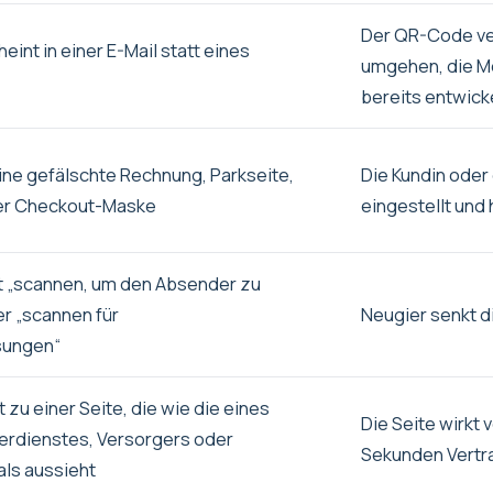
Der QR-Code ve
int in einer E-Mail statt eines
umgehen, die M
bereits entwick
ine gefälschte Rechnung, Parkseite,
Die Kundin oder 
er Checkout-Maske
eingestellt und 
 „scannen, um den Absender zu
er „scannen für
Neugier senkt d
sungen“
zu einer Seite, die wie die eines
Die Seite wirkt 
eferdienstes, Versorgers oder
Sekunden Vertr
als aussieht