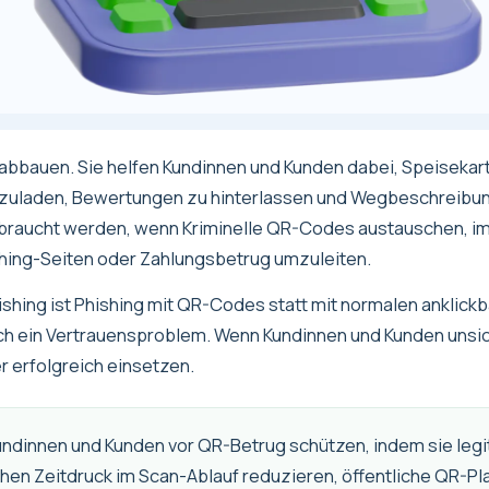
 abbauen. Sie helfen Kundinnen und Kunden dabei, Speisekar
zuladen, Bewertungen zu hinterlassen und Wegbeschreibun
sbraucht werden, wenn Kriminelle QR-Codes austauschen, i
hing-Seiten oder Zahlungsbetrug umzuleiten.
ishing ist Phishing mit QR-Codes statt mit normalen anklickb
uch ein Vertrauensproblem. Wenn Kundinnen und Kunden unsi
r erfolgreich einsetzen.
dinnen und Kunden vor QR-Betrug schützen, indem sie legi
en Zeitdruck im Scan-Ablauf reduzieren, öffentliche QR-Pl