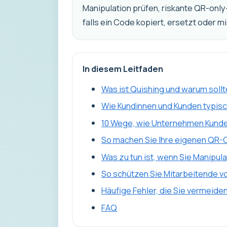
Manipulation prüfen, riskante QR-only
falls ein Code kopiert, ersetzt oder m
In diesem Leitfaden
Was ist Quishing und warum sol
Wie Kundinnen und Kunden typisc
10 Wege, wie Unternehmen Kunde
So machen Sie Ihre eigenen QR-
Was zu tun ist, wenn Sie Manipu
So schützen Sie Mitarbeitende vo
Häufige Fehler, die Sie vermeiden
FAQ