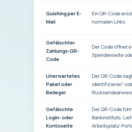
Quishing per E-
Ein QR-Code ersche
Mail
normalen Links
Gefälschter
Der Code öffnet e
Zahlungs-QR-
Spendenseite od
Code
Unerwartetes
Der QR-Code sagt
Paket oder
identifizieren“ od
Beileger
Rücksendeanwei
Gefälschte
Der QR-Code führt 
Login- oder
Bankinstituts, Li
Kontoseite
Arbeitsplatz-Port