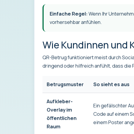
Einfache Regel:
Wenn Ihr Unternehme
vorhersehbar anfühlen.
Wie Kundinnen und K
QR-Betrug funktioniert meist durch Social
dringend oder hilfreich anfühlt, dass die
Betrugsmuster
So sieht es aus
Aufkleber-
Ein gefälschter A
Overlay im
Code auf einem Sc
öffentlichen
einem Poster ang
Raum